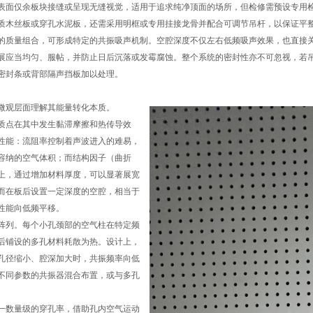
表面仅余板块接缝或呈现无缝视觉，适用于追求纯净顶面的场所，但检修需预设专用
质木丝板或穿孔水泥板，还需采用明框或专用挂接龙骨并配合可调节吊杆，以保证平
的质量组合，可形成特定的共振吸声机制。空腔深度不仅左右低频吸声效果，也直接
展应当均匀、服帖，并防止日后沉落或发霉腐蚀。整个系统的密封性亦不可忽视，若
密封条或背部隔声挡板加以处理。
微观层面理解其能量转化本质。
质点在其中发生黏滞摩擦和热传导效
性能：流阻率控制着声波进入的难易，
容纳的空气体积；而结构因子（曲折
上，通过增加材料厚度，可以显著展宽
而在板后设置一定深度的空腔，相当于
性能向低频平移。
阵列。每个小孔颈部的空气柱在特定频
后铺设的多孔材料耗散为热。设计上，
孔径缩小、腔深加大时，共振频率向低
不同参数的共振器混合布置，或与多孔
一数量级的穿孔率，借助孔内空气运动