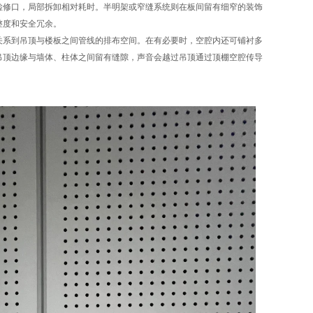
检修口，局部拆卸相对耗时。半明架或窄缝系统则在板间留有细窄的装饰
整度和安全冗余。
关系到吊顶与楼板之间管线的排布空间。在有必要时，空腔内还可铺衬多
吊顶边缘与墙体、柱体之间留有缝隙，声音会越过吊顶通过顶棚空腔传导