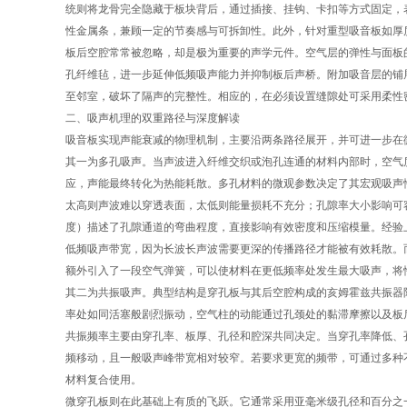
统则将龙骨完全隐藏于板块背后，通过插接、挂钩、卡扣等方式固定，
性金属条，兼顾一定的节奏感与可拆卸性。此外，针对重型吸音板如厚
板后空腔常常被忽略，却是极为重要的声学元件。空气层的弹性与面板
孔纤维毡，进一步延伸低频吸声能力并抑制板后声桥。附加吸音层的铺
至邻室，破坏了隔声的完整性。相应的，在必须设置缝隙处可采用柔性
二、吸声机理的双重路径与深度解读
吸音板实现声能衰减的物理机制，主要沿两条路径展开，并可进一步在
其一为多孔吸声。当声波进入纤维交织或泡孔连通的材料内部时，空气
应，声能最终转化为热能耗散。多孔材料的微观参数决定了其宏观吸声
太高则声波难以穿透表面，太低则能量损耗不充分；孔隙率大小影响可
度）描述了孔隙通道的弯曲程度，直接影响有效密度和压缩模量。经验
低频吸声带宽，因为长波长声波需要更深的传播路径才能被有效耗散。
额外引入了一段空气弹簧，可以使材料在更低频率处发生最大吸声，将
其二为共振吸声。典型结构是穿孔板与其后空腔构成的亥姆霍兹共振器
率处如同活塞般剧烈振动，空气柱的动能通过孔颈处的黏滞摩擦以及板
共振频率主要由穿孔率、板厚、孔径和腔深共同决定。当穿孔率降低、
频移动，且一般吸声峰带宽相对较窄。若要求更宽的频带，可通过多种
材料复合使用。
微穿孔板则在此基础上有质的飞跃。它通常采用亚毫米级孔径和百分之