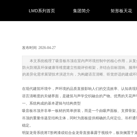
LMD系列首页
集团简介
矩形板天花
发布时间 :
2026-04-27
|
|
本文系统梳理了吸音板吊顶在室内声环境控制中的核心作用，从复
防火防潮及环保健康等维度建立性能评价框架，并结合目标混响、频率
的差异化需求展望技术演进方向，为构建语言清晰、听觉舒适的建成环
在现代建筑环境中，声环境的品质直接影响人们的交流效率、认知表现
语言清晰度的关键界面，是建筑与声学交织融合的产物。优秀的天花声
一、系统构成的基本逻辑与结构类型
吸音板吊顶并非单一板材的简单拼装，而是一个由吸声面板、支撑骨架
吊顶的重量传递至结构主体，同时为面板提供精确的几何定位。吊杆通
稳定。
明架龙骨系统将T形烤漆或铝合金龙骨直接暴露于视线中，板块搁置于