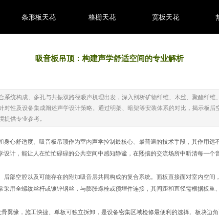
条形板天花
格栅天花
宽板天花
吸音板吊顶：构建声学舒适空间的专业解析
合系统构成、多孔与共振双路径吸声机理出发，深入剖析矿物纤维、木丝、聚酯纤维
针对性及设备集成阐述声学设计策略。通过明架、暗架等安装体系的对比，揭示板后
境提供专业参考。
和身心舒适度。吸音板吊顶作为室内声学控制最核心、最普遍的技术手段，其作用远
学设计，能让人在忙忙碌碌的公共空间中感知静谧，在熙攘的交流场所中听清每一个
、后部空腔以及可能存在的附加吸音层共同构成的复合系统。面板直接面对室内空间
常采用全螺纹丝杆或镀锌钢丝，与膨胀螺栓或预埋件连接，其间距和直径需根据板重
龙骨翼缘，施工快捷、单板可独立拆卸，是设备密集区域检修最便利的选择。板块边