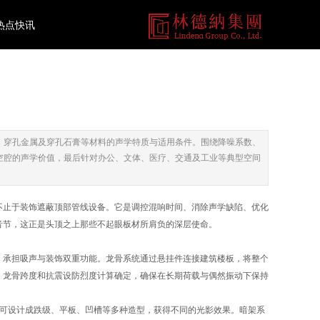
热点快讯
、穿孔金属及穿孔石膏等材料的声学特质与适用条件。围绕降噪系数、
空腔的声学价值，最后针对办公、文体、医疗、交通及工业等典型空间
不止于装饰遮蔽顶部管线设备。它是调控混响时间、消除声学缺陷、优化
音节，这正是头顶之上那些不起眼板材所肩负的深层使命。
，承担吸声与装饰双重功能。龙骨系统通过悬挂件连接建筑楼板，将整个
、龙骨跨度和抗震设防烈度计算确定，确保在长期荷载与偶然振动下保持
角可设计成跌级、平板、凹槽等多种造型，获得不同的光影效果。暗架系